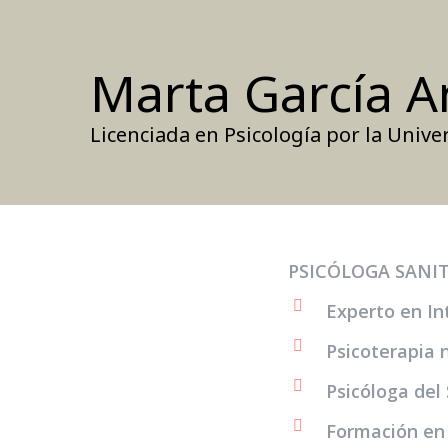
Skip
to
main
Marta García A
content
Licenciada en Psicología por la Uni
PSICÓLOGA SANITA
Experto en In
Psicoterapia 
Psicóloga del
Formación e