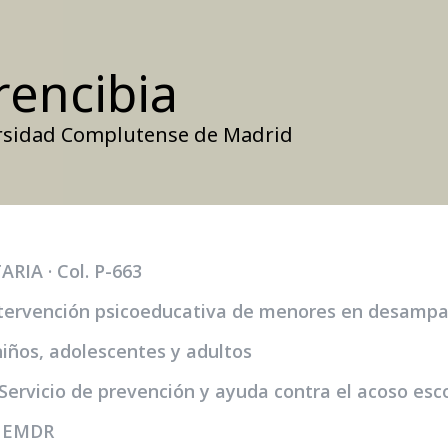
rencibia
versidad Complutense de Madrid
RIA · Col. P-663
tervención psicoeducativa de menores en desampar
niños, adolescentes y adultos
 Servicio de prevención y ayuda contra el acoso esc
n EMDR